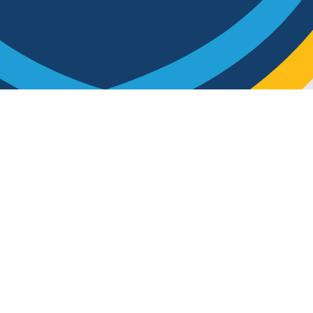
ive el Mundial aquí!
ugar!