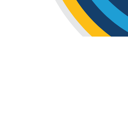
Mundial 2026
Copa Mundial de la FIFA 2026
Tres países, 48 selecciones y una misma pasión. ¡V
Calendario Mundial 2026
¡Todo el calendario del Mundial 2026 en un solo l
Resultados Mundial 2026