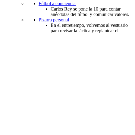
Fútbol a conciencia
Carlos Rey se pone la 10 para contar
anécdotas del fútbol y comunicar valores.
Pizarra personal
En el entretiempo, volvemos al vestuario
para revisar la táctica y replantear el
partido de la vida.
FanJuegoBonito.COMico
Nada mejor que historias divertidas en
torno al balompié.
Noticias
FANoticias
Rueda el balón y ruedan las noticias del Mundial.
¡GOL... GOL... GOL...!
Las tres noticias mundialistas de la semana.
Personaje de la semana
Curiosidad de la semana
Noticia falsa de la semana
Fan zones
FANtásticos
Participa en nuestros concursos. ¡Ahora el balón
está de tu lado!
Fan zones creación
¡Crea tu propia Fan zone!
Fan zones cobertura