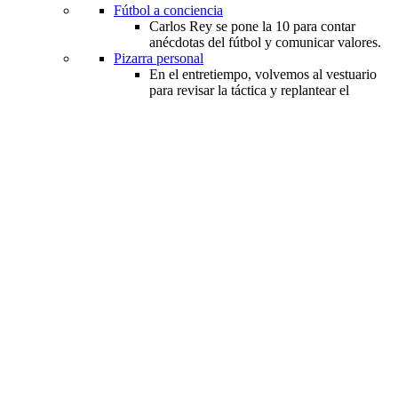
Fútbol a conciencia
Carlos Rey se pone la 10 para contar
anécdotas del fútbol y comunicar valores.
Pizarra personal
En el entretiempo, volvemos al vestuario
para revisar la táctica y replantear el
partido de la vida.
FanJuegoBonito.COMico
Nada mejor que historias divertidas en
torno al balompié.
Noticias
FANoticias
Rueda el balón y ruedan las noticias del Mundial.
¡GOL... GOL... GOL...!
Las tres noticias mundialistas de la semana.
Personaje de la semana
Curiosidad de la semana
Noticia falsa de la semana
Fan zones
FANtásticos
Participa en nuestros concursos. ¡Ahora el balón
está de tu lado!
Fan zones creación
¡Crea tu propia Fan zone!
Fan zones cobertura