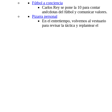
Fútbol a conciencia
Carlos Rey se pone la 10 para contar
anécdotas del fútbol y comunicar valores.
Pizarra personal
En el entretiempo, volvemos al vestuario
para revisar la táctica y replantear el
partido de la vida.
FanJuegoBonito.COMico
Nada mejor que historias divertidas en
torno al balompié.
Noticias
FANoticias
Rueda el balón y ruedan las noticias del Mundial.
¡GOL... GOL... GOL...!
Las tres noticias mundialistas de la semana.
Personaje de la semana
Curiosidad de la semana
Noticia falsa de la semana
Fan zones
FANtásticos
Participa en nuestros concursos. ¡Ahora el balón
está de tu lado!
Fan zones creación
¡Crea tu propia Fan zone!
Fan zones cobertura