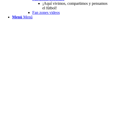
¡Aquí vivimos, compartimos y pensamos
el fútbol!
Fan zones videos
Menú
Menú
Link to Instagram
Link to TikTok
Link to Facebook
Link to Youtube