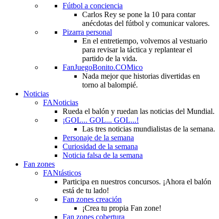
Fútbol a conciencia
Carlos Rey se pone la 10 para contar
anécdotas del fútbol y comunicar valores.
Pizarra personal
En el entretiempo, volvemos al vestuario
para revisar la táctica y replantear el
partido de la vida.
FanJuegoBonito.COMico
Nada mejor que historias divertidas en
torno al balompié.
Noticias
FANoticias
Rueda el balón y ruedan las noticias del Mundial.
¡GOL... GOL... GOL...!
Las tres noticias mundialistas de la semana.
Personaje de la semana
Curiosidad de la semana
Noticia falsa de la semana
Fan zones
FANtásticos
Participa en nuestros concursos. ¡Ahora el balón
está de tu lado!
Fan zones creación
¡Crea tu propia Fan zone!
Fan zones cobertura